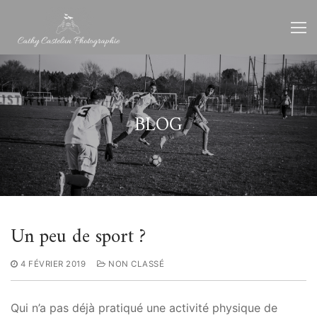
Aller
au
contenu
BLOG
Un peu de sport ?
4 FÉVRIER 2019
NON CLASSÉ
Qui n’a pas déjà pratiqué une activité physique de