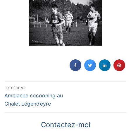
Navigation
PRÉCÉDENT
de
Previous
Ambiance cocooning au
l’article
post:
Chalet Légend’eyre
Contactez-moi